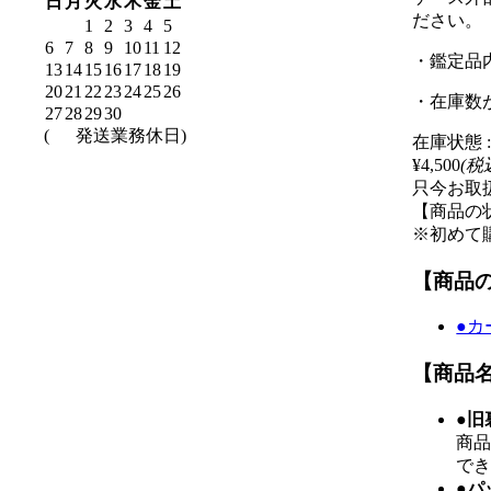
日
月
火
水
木
金
土
ださい。
1
2
3
4
5
6
7
8
9
10
11
12
・鑑定品
13
14
15
16
17
18
19
20
21
22
23
24
25
26
・在庫数
27
28
29
30
(
発送業務休日)
在庫状態 
¥4,500
(税
只今お取
【商品の
※初めて
【商品
●カ
【商品
●旧
商
で
●パ