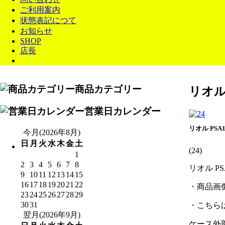
ご利用案内
状態表記につて
お知らせ
SHOP
店長
商品カテゴリー
リオル 
営業日カレンダー
リオル PSA1
今月(2026年8月)
日
月
火
水
木
金
土
(24)
1
2
3
4
5
6
7
8
リオル PS
9
10
11
12
13
14
15
16
17
18
19
20
21
22
・商品画
23
24
25
26
27
28
29
30
31
・こちら
翌月(2026年9月)
ケース外