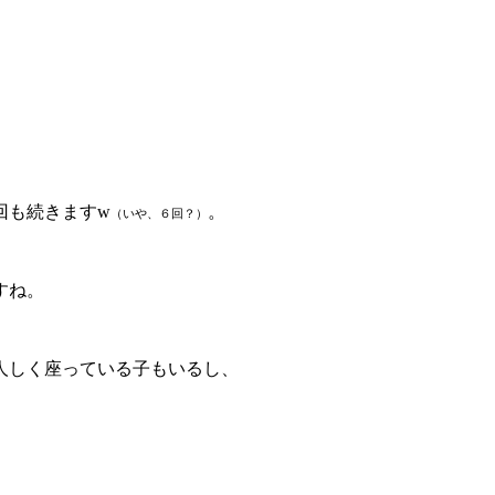
回も続きますw
。
（いや、６回？）
すね。
人しく座っている子もいるし、