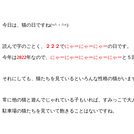
今日は、猫の日ですね(=^・^=)
読んで字のごとく、
２２２
で
にゃーにゃーにゃー
の日です。
今年は
2022
年なので、
にゃーにゃーにゃーにゃーにゃー
と５
それにしても、猫たちを見ているといろんな性格の猫がいま
常に他の猫と遊んでじゃれている子もいれば、すみっこで大
駐車場の猫たちを見ていて飽きることはないですね。