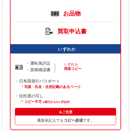
🎟️
お品物
📝
買取申込書
いずれか
｝
・運転免許証
🪪
いずれも
両面コピー
・資格確認書
・日本国発行パスポート
└ 写真・氏名・住所記載のあるページ
・住民票の写し
└ コピー不可
※発行から3ヶ月以内
⚠️ご注意
裏面未記入でも
コピー必須
です。