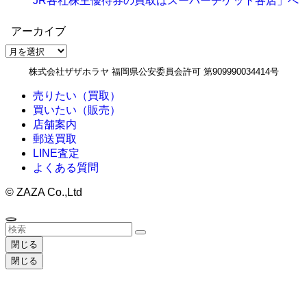
JR各社株主優待券の買取はスーパーチケット各店」へ
アーカイブ
ア
ー
株式会社ザザホラヤ 福岡県公安委員会許可 第909990034414号
カ
イ
売りたい（買取）
ブ
買いたい（販売）
店舗案内
郵送買取
LINE査定
よくある質問
©
ZAZA Co.,Ltd
閉じる
閉じる