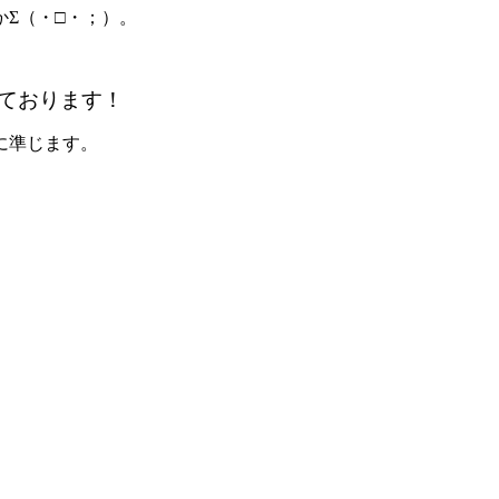
Σ（・□・；）。
ております！
に準じます。