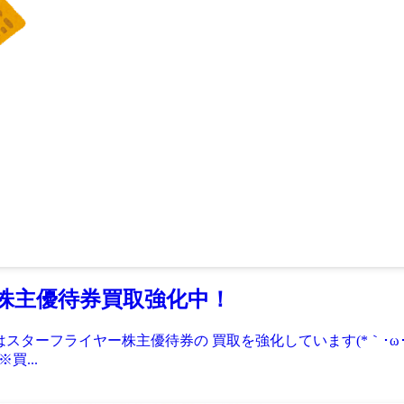
株主優待券買取強化中！
ターフライヤー株主優待券の 買取を強化しています(*｀･ω･´)ゞ 2
買...