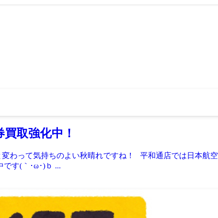
券買取強化中！
と変わって気持ちのよい秋晴れですね！ 平和通店では日本航空(JAL
(｀･ω･)ｂ ...