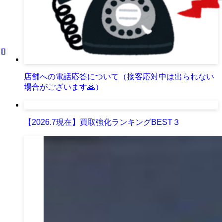
店舗への電話応答について（接客応対中は出られない
場合がございます🙇）
【2026.7現在】買取強化ランキングBEST３