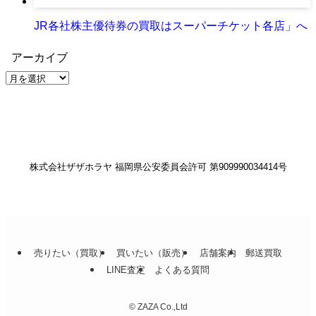
JR各社株主優待券の買取はスーパーチケット各店」へ
アーカイブ
ア
ー
カ
イ
ブ
株式会社ザザホラヤ 福岡県公安委員会許可 第909990034414号
売りたい（買取）
買いたい（販売）
店舗案内
郵送買取
LINE査定
よくある質問
©
ZAZA Co.,Ltd