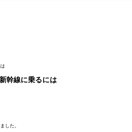
には
州新幹線に乗るには
れました。