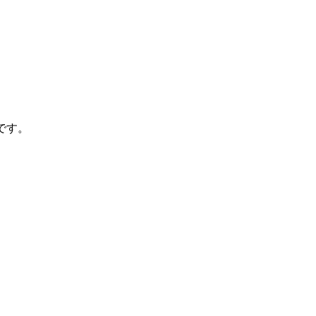
。
です。