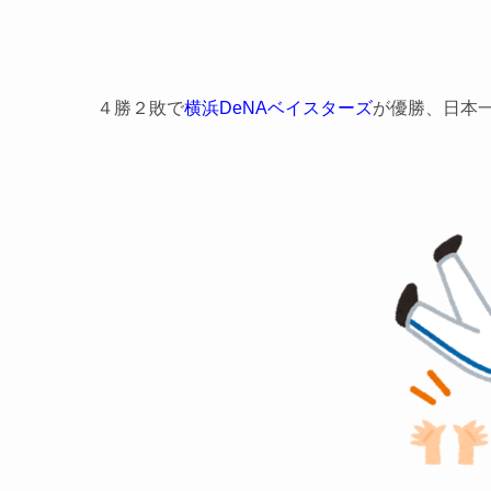
４勝２敗で
横浜DeNAベイスターズ
が優勝、日本