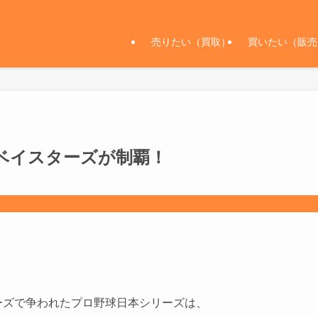
売りたい（買取）
買いたい（販売
Aベイスターズが制覇！
ーズで争われたプロ野球日本シリーズは、